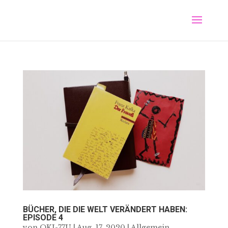
BÜCHER, DIE DIE WELT VERÄNDERT HABEN:
EPISODE 4
von
OKJ-77U
|
Aug. 17, 2020
|
Allgemein
,